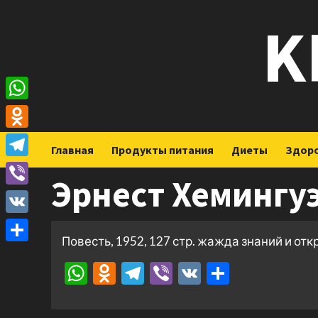
Перейти
K
к
содержимому
WhatsApp
Odnoklassniki
Главная
Продукты питания
Диеты
Здор
Telegram
Эрнест Хемингуэ
Viber
VK
Повесть, 1952, 127 стр. жажда знаний и от
Отправить
WhatsApp
Odnoklassniki
Telegram
Viber
VK
Отправ