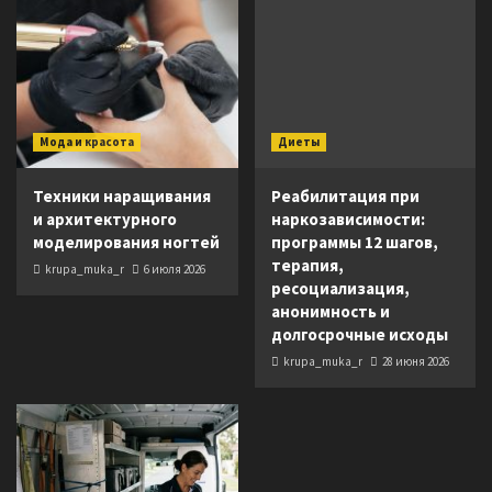
Мода и красота
Диеты
Техники наращивания
Реабилитация при
и архитектурного
наркозависимости:
моделирования ногтей
программы 12 шагов,
терапия,
krupa_muka_r
6 июля 2026
ресоциализация,
анонимность и
долгосрочные исходы
krupa_muka_r
28 июня 2026