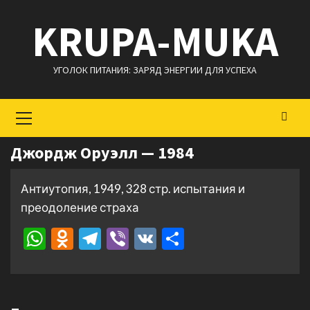
Перейти
KRUPA-MUKA
к
содержимому
УГОЛОК ПИТАНИЯ: ЗАРЯД ЭНЕРГИИ ДЛЯ УСПЕХА
Основное
меню
Джордж Оруэлл — 1984
Антиутопия, 1949, 328 стр. испытания и
преодоление страха
WhatsApp
Odnoklassniki
Telegram
Viber
VK
Отправить