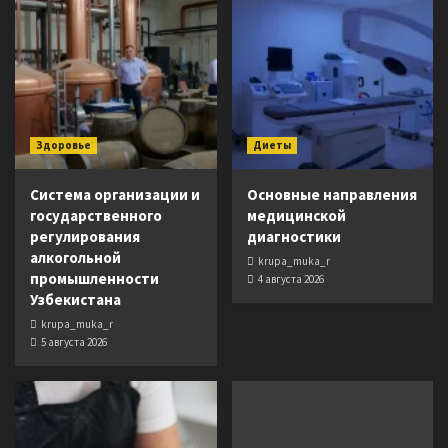
Здоровье
Диеты
Система организации и
Основные направления
государственного
медицинской
регулирования
диагностики
алкогольной
krupa_muka_r
промышленности
4 августа 2026
Узбекистана
krupa_muka_r
5 августа 2026