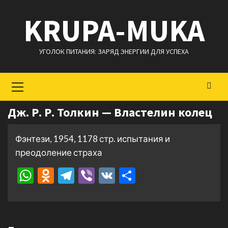
Перейти
KRUPA-MUKA
к
содержимому
УГОЛОК ПИТАНИЯ: ЗАРЯД ЭНЕРГИИ ДЛЯ УСПЕХА
Основное
меню
Дж. Р. Р. Толкин — Властелин колец
Фэнтези, 1954, 1178 стр. испытания и
преодоление страха
WhatsApp
Odnoklassniki
Telegram
Viber
VK
Отправить