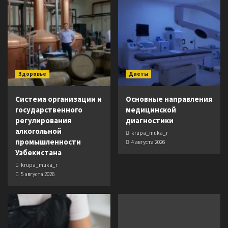
Здоровье
Диеты
Система организации и
Основные направления
государственного
медицинской
регулирования
диагностики
алкогольной
krupa_muka_r
промышленности
4 августа 2026
Узбекистана
krupa_muka_r
5 августа 2026