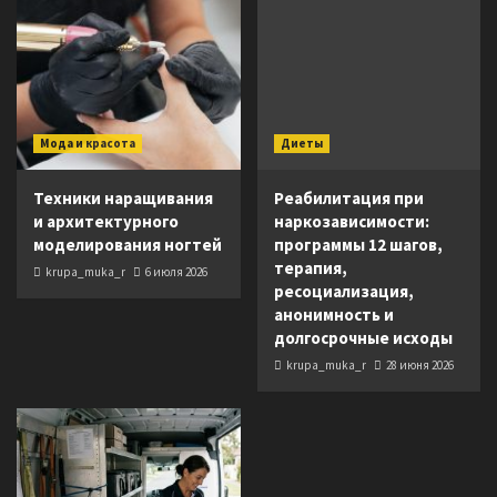
Мода и красота
Диеты
Техники наращивания
Реабилитация при
и архитектурного
наркозависимости:
моделирования ногтей
программы 12 шагов,
терапия,
krupa_muka_r
6 июля 2026
ресоциализация,
анонимность и
долгосрочные исходы
krupa_muka_r
28 июня 2026