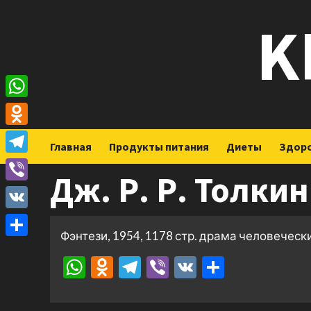
Перейти
K
к
содержимому
WhatsApp
Odnoklassniki
Главная
Продукты питания
Диеты
Здор
Telegram
Дж. Р. Р. Толки
Viber
VK
Фэнтези, 1954, 1178 стр. драма человечес
Отправить
WhatsApp
Odnoklassniki
Telegram
Viber
VK
Отправ