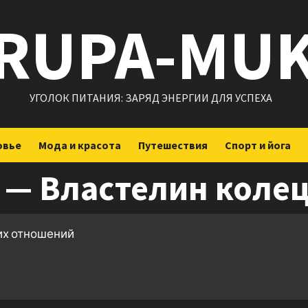
RUPA-MU
УГОЛОК ПИТАНИЯ: ЗАРЯД ЭНЕРГИИ ДЛЯ УСПЕХА
овье
Мода и красота
Путешествия
Спорт и йога
н — Властелин коле
ких отношений
ить