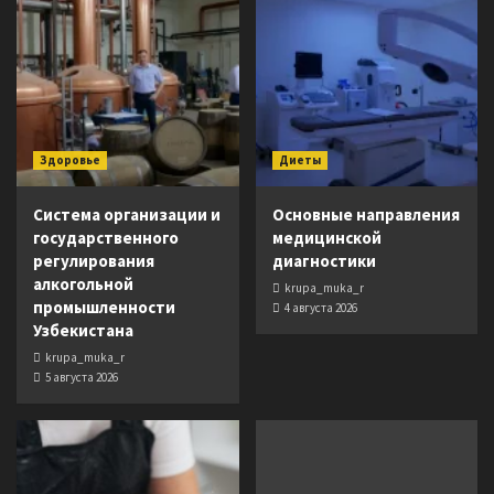
Здоровье
Диеты
Система организации и
Основные направления
государственного
медицинской
регулирования
диагностики
алкогольной
krupa_muka_r
промышленности
4 августа 2026
Узбекистана
krupa_muka_r
5 августа 2026