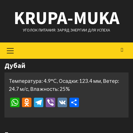
Перейти
KRUPA-MUKA
к
содержимому
УГОЛОК ПИТАНИЯ: ЗАРЯД ЭНЕРГИИ ДЛЯ УСПЕХА
Основное
меню
Дубай
Температура: 4.9°C, Осадки: 123.4 мм, Ветер:
24.7 м/с, Влажность: 25%
WhatsApp
Odnoklassniki
Telegram
Viber
VK
Отправить