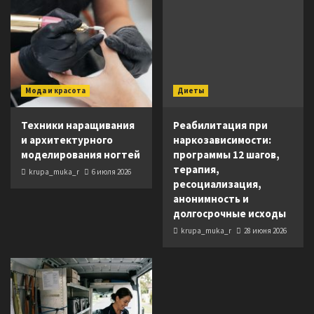
Мода и красота
Диеты
Техники наращивания
Реабилитация при
и архитектурного
наркозависимости:
моделирования ногтей
программы 12 шагов,
терапия,
krupa_muka_r
6 июля 2026
ресоциализация,
анонимность и
долгосрочные исходы
krupa_muka_r
28 июня 2026