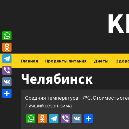
Перейти
K
к
содержимому
WhatsApp
Odnoklassniki
Главная
Продукты питания
Диеты
Здор
Telegram
Челябинск
Viber
VK
Средняя температура: -7°C, Стоимость оте
Отправить
Лучший сезон: зима
WhatsApp
Odnoklassniki
Telegram
Viber
VK
Отправ