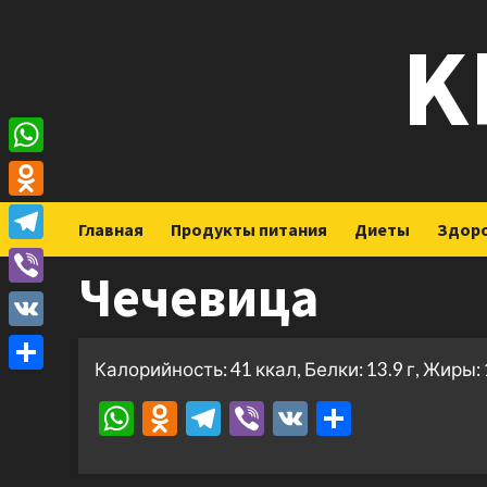
Перейти
K
к
содержимому
WhatsApp
Odnoklassniki
Главная
Продукты питания
Диеты
Здор
Telegram
Чечевица
Viber
VK
Калорийность: 41 ккал, Белки: 13.9 г, Жиры: 1
Отправить
WhatsApp
Odnoklassniki
Telegram
Viber
VK
Отправ