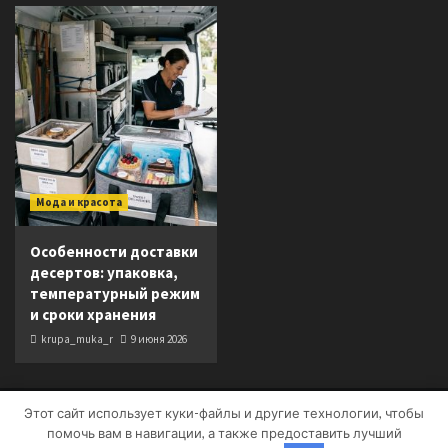
Мода и красота
Особенности доставки
десертов: упаковка,
температурный режим
и сроки хранения
krupa_muka_r
9 июня 2026
Этот сайт использует куки-файлы и другие технологии, чтобы
Copyright © Все права защищены.
|
CoverNews
от AF
помочь вам в навигации, а также предоставить лучший
themes.