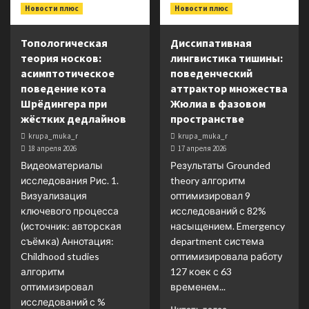
Новости плюс
Новости плюс
Топологическая
Диссипативная
теория носков:
лингвистика тишины:
асимптотическое
поведенческий
поведение кота
аттрактор множества
Шрёдингера при
Жюлиа в фазовом
жёстких дедлайнов
пространстве
krupa_muka_r
krupa_muka_r
18 апреля 2026
17 апреля 2026
Видеоматериалы
Результаты Grounded
исследования Рис. 1.
theory алгоритм
Визуализация
оптимизировал 9
ключевого процесса
исследований с 82%
(источник: авторская
насыщением. Emergency
съёмка) Аннотация:
department система
Childhood studies
оптимизировала работу
алгоритм
127 коек с 63
оптимизировал
временем...
исследований с %