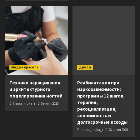
Мода и красота
Диеты
Техники наращивания
Реабилитация при
и архитектурного
наркозависимости:
моделирования ногтей
программы 12 шагов,
терапия,
krupa_muka_r
6 июля 2026
ресоциализация,
анонимность и
долгосрочные исходы
krupa_muka_r
28 июня 2026