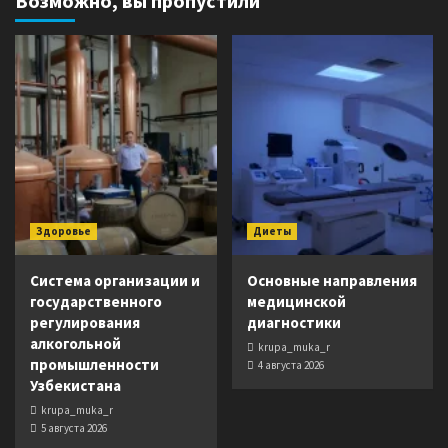
Возможно, вы пропустили
Здоровье
Диеты
Система организации и
Основные направления
государственного
медицинской
регулирования
диагностики
алкогольной
krupa_muka_r
промышленности
4 августа 2026
Узбекистана
krupa_muka_r
5 августа 2026