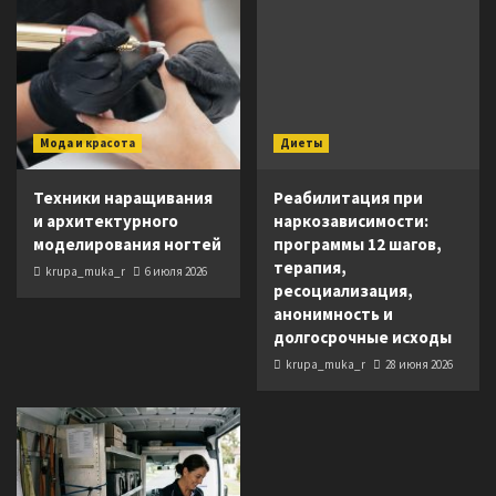
Мода и красота
Диеты
Техники наращивания
Реабилитация при
и архитектурного
наркозависимости:
моделирования ногтей
программы 12 шагов,
терапия,
krupa_muka_r
6 июля 2026
ресоциализация,
анонимность и
долгосрочные исходы
krupa_muka_r
28 июня 2026