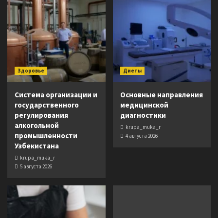
Здоровье
Диеты
Система организации и
Основные направления
государственного
медицинской
регулирования
диагностики
алкогольной
krupa_muka_r
промышленности
4 августа 2026
Узбекистана
krupa_muka_r
5 августа 2026