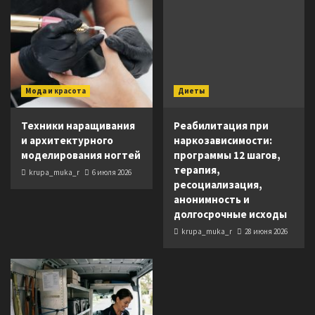
Мода и красота
Диеты
Техники наращивания
Реабилитация при
и архитектурного
наркозависимости:
моделирования ногтей
программы 12 шагов,
терапия,
krupa_muka_r
6 июля 2026
ресоциализация,
анонимность и
долгосрочные исходы
krupa_muka_r
28 июня 2026