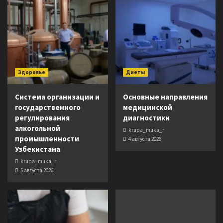
Здоровье
Диеты
Система организации и
Основные направления
государственного
медицинской
регулирования
диагностики
алкогольной
krupa_muka_r
промышленности
4 августа 2026
Узбекистана
krupa_muka_r
5 августа 2026