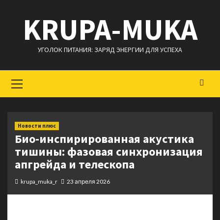
Перейти
KRUPA-MUKA
к
содержимому
УГОЛОК ПИТАНИЯ: ЗАРЯД ЭНЕРГИИ ДЛЯ УСПЕХА
Основное
меню
Новости плюс
Био-инспирированная акустика
тишины: фазовая синхронизация
апгрейда и телескопа
krupa_muka_r
23 апреля 2026