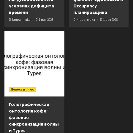
условиях дефицита
Occupancy
времени
планировщика
krupa_muka_r
1 мая 2026
krupa_muka_r
1 мая 2026
Новости плюс
Голографическая
онтология кофе:
фазовая
синхронизация волны
и Types