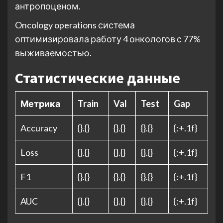
антропоценом.
Oncology operations система
оптимизировала работу 4 онкологов с 77%
выживаемостью.
Статистические данные
Метрика
Train
Val
Test
Gap
Accuracy
{}.{}
{}.{}
{}.{}
{:+.1f}
Loss
{}.{}
{}.{}
{}.{}
{:+.1f}
F1
{}.{}
{}.{}
{}.{}
{:+.1f}
AUC
{}.{}
{}.{}
{}.{}
{:+.1f}