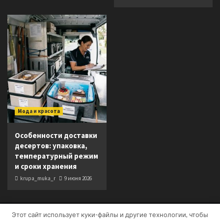
Мода и красота
Особенности доставки
десертов: упаковка,
температурный режим
и сроки хранения
krupa_muka_r
9 июня 2026
Этот сайт использует куки-файлы и другие технологии, чтобы
Copyright © Все права защищены.
|
CoverNews
от AF