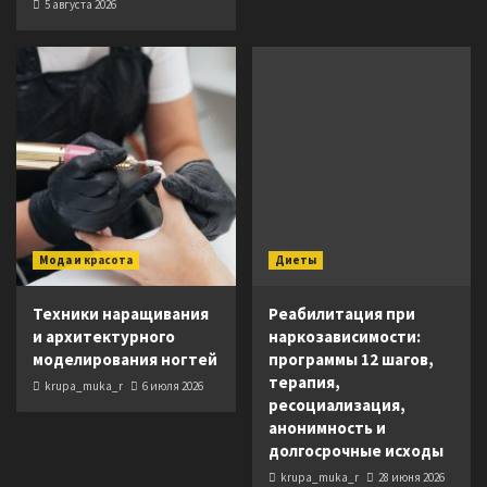
5 августа 2026
Мода и красота
Диеты
Техники наращивания
Реабилитация при
и архитектурного
наркозависимости:
моделирования ногтей
программы 12 шагов,
терапия,
krupa_muka_r
6 июля 2026
ресоциализация,
анонимность и
долгосрочные исходы
krupa_muka_r
28 июня 2026