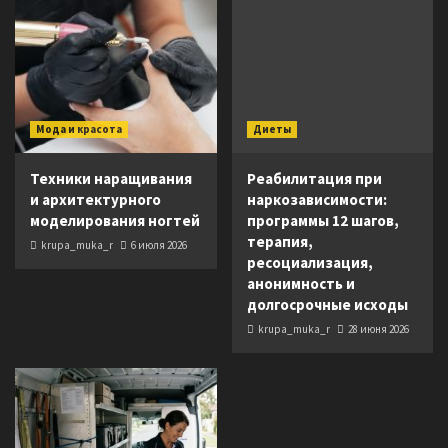
Мода и красота
Диеты
Техники наращивания
Реабилитация при
и архитектурного
наркозависимости:
моделирования ногтей
программы 12 шагов,
терапия,
krupa_muka_r
6 июля 2026
ресоциализация,
анонимность и
долгосрочные исходы
krupa_muka_r
28 июня 2026