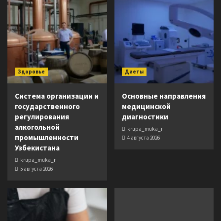
Здоровье
Диеты
Система организации и
Основные направления
государственного
медицинской
регулирования
диагностики
алкогольной
krupa_muka_r
промышленности
4 августа 2026
Узбекистана
krupa_muka_r
5 августа 2026