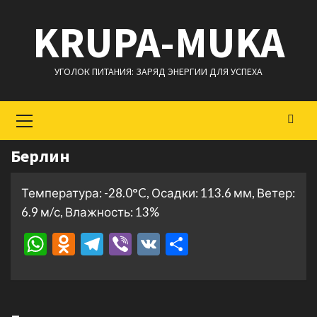
Перейти
KRUPA-MUKA
к
содержимому
УГОЛОК ПИТАНИЯ: ЗАРЯД ЭНЕРГИИ ДЛЯ УСПЕХА
Основное
меню
Берлин
Температура: -28.0°C, Осадки: 113.6 мм, Ветер:
6.9 м/с, Влажность: 13%
WhatsApp
Odnoklassniki
Telegram
Viber
VK
Отправить