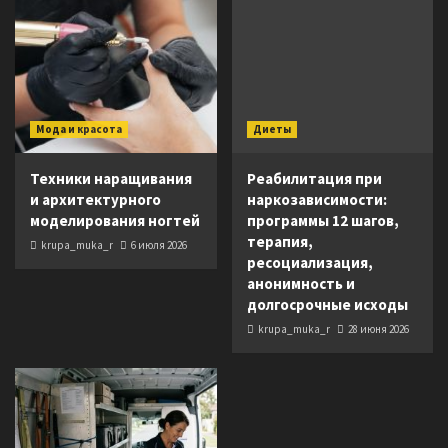
Мода и красота
Диеты
Техники наращивания
Реабилитация при
и архитектурного
наркозависимости:
моделирования ногтей
программы 12 шагов,
терапия,
krupa_muka_r
6 июля 2026
ресоциализация,
анонимность и
долгосрочные исходы
krupa_muka_r
28 июня 2026