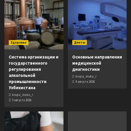
Здоровье
Диеты
Система организации и
Основные направления
государственного
медицинской
регулирования
диагностики
алкогольной
krupa_muka_r
промышленности
4 августа 2026
Узбекистана
krupa_muka_r
5 августа 2026