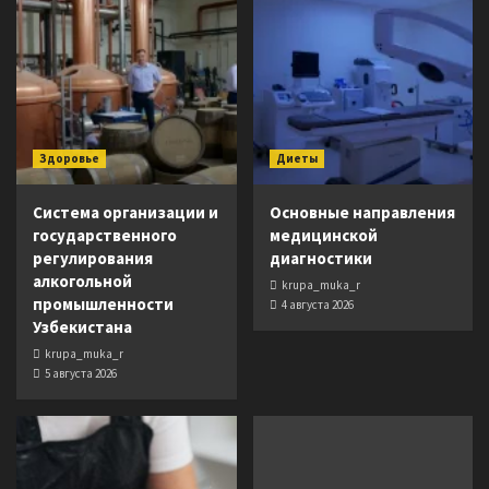
Здоровье
Диеты
Система организации и
Основные направления
государственного
медицинской
регулирования
диагностики
алкогольной
krupa_muka_r
промышленности
4 августа 2026
Узбекистана
krupa_muka_r
5 августа 2026