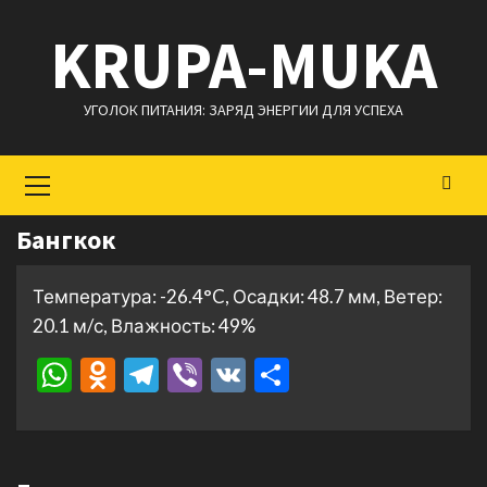
Перейти
KRUPA-MUKA
к
содержимому
УГОЛОК ПИТАНИЯ: ЗАРЯД ЭНЕРГИИ ДЛЯ УСПЕХА
Основное
меню
Бангкок
Температура: -26.4°C, Осадки: 48.7 мм, Ветер:
20.1 м/с, Влажность: 49%
WhatsApp
Odnoklassniki
Telegram
Viber
VK
Отправить