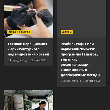
Мода и красота
Диеты
Техники наращивания
Реабилитация при
и архитектурного
наркозависимости:
моделирования ногтей
программы 12 шагов,
терапия,
krupa_muka_r
6 июля 2026
ресоциализация,
анонимность и
долгосрочные исходы
krupa_muka_r
28 июня 2026