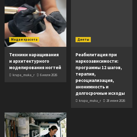
Мода и красота
Диеты
Техники наращивания
Реабилитация при
и архитектурного
наркозависимости:
моделирования ногтей
программы 12 шагов,
терапия,
krupa_muka_r
6 июля 2026
ресоциализация,
анонимность и
долгосрочные исходы
krupa_muka_r
28 июня 2026