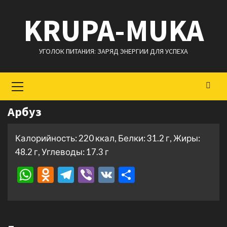
Перейти
KRUPA-MUKA
к
содержимому
УГОЛОК ПИТАНИЯ: ЗАРЯД ЭНЕРГИИ ДЛЯ УСПЕХА
Основное
меню
Арбуз
Калорийность: 220 ккал, Белки: 31.2 г, Жиры:
48.2 г, Углеводы: 17.3 г
WhatsApp
Odnoklassniki
Telegram
Viber
VK
Отправить