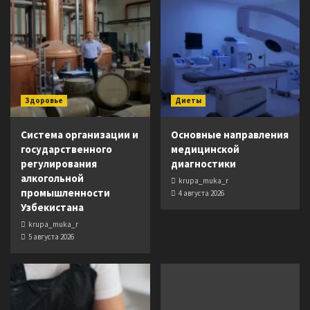
Здоровье
Диеты
Система организации и
Основные направления
государственного
медицинской
регулирования
диагностики
алкогольной
krupa_muka_r
промышленности
4 августа 2026
Узбекистана
krupa_muka_r
5 августа 2026