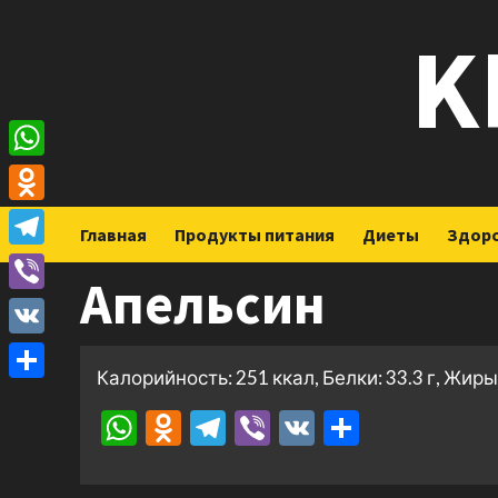
Перейти
K
к
содержимому
WhatsApp
Odnoklassniki
Главная
Продукты питания
Диеты
Здор
Telegram
Апельсин
Viber
VK
Калорийность: 251 ккал, Белки: 33.3 г, Жиры: 
Отправить
WhatsApp
Odnoklassniki
Telegram
Viber
VK
Отправ