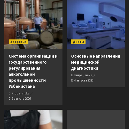
Здоровье
Диеты
Система организации и
Основные направления
государственного
медицинской
регулирования
диагностики
алкогольной
krupa_muka_r
промышленности
4 августа 2026
Узбекистана
krupa_muka_r
5 августа 2026