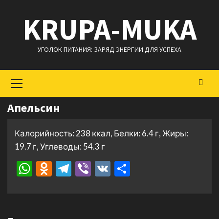
Перейти
KRUPA-MUKA
к
содержимому
УГОЛОК ПИТАНИЯ: ЗАРЯД ЭНЕРГИИ ДЛЯ УСПЕХА
Основное
меню
Апельсин
Калорийность: 238 ккал, Белки: 6.4 г, Жиры:
19.7 г, Углеводы: 54.3 г
WhatsApp
Odnoklassniki
Telegram
Viber
VK
Отправить