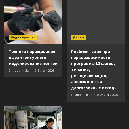
Мода и красота
Диеты
Техники наращивания
Реабилитация при
и архитектурного
наркозависимости:
моделирования ногтей
программы 12 шагов,
терапия,
krupa_muka_r
6 июля 2026
ресоциализация,
анонимность и
долгосрочные исходы
krupa_muka_r
28 июня 2026