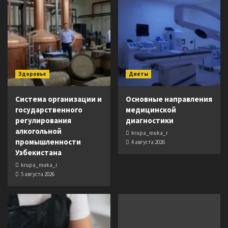
Здоровье
Диеты
Система организации и
Основные направления
государственного
медицинской
регулирования
диагностики
алкогольной
krupa_muka_r
промышленности
4 августа 2026
Узбекистана
krupa_muka_r
5 августа 2026