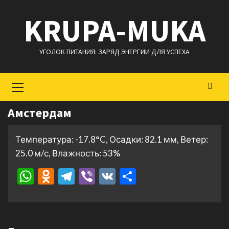
Перейти
KRUPA-MUKA
к
содержимому
УГОЛОК ПИТАНИЯ: ЗАРЯД ЭНЕРГИИ ДЛЯ УСПЕХА
Основное
меню
Амстердам
Температура: -17.8°C, Осадки: 82.1 мм, Ветер:
25.0 м/с, Влажность: 53%
WhatsApp
Odnoklassniki
Telegram
Viber
VK
Отправить