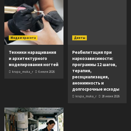
Мода и красота
Диеты
Техники наращивания
Реабилитация при
и архитектурного
наркозависимости:
моделирования ногтей
программы 12 шагов,
терапия,
krupa_muka_r
6 июля 2026
ресоциализация,
анонимность и
долгосрочные исходы
krupa_muka_r
28 июня 2026